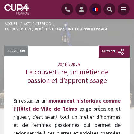
ACCUEIL
/
ACTUALITÉ BLOG
/
LA COUVERTURE, UN MÉTIER DE PASSION ET D’APPRENTISSAGE
COUVERTURE
PARTAGER
20/10/2025
La couverture, un métier de
passion et d’apprentissage
Si restaurer un
monument historique comme
l’Hôtel de Ville de Reims
exige précision et
rigueur, c’est avant tout un métier d’hommes
et de femmes passionnés qui permet de
redonner vie à ces pierres et ardoises chargées