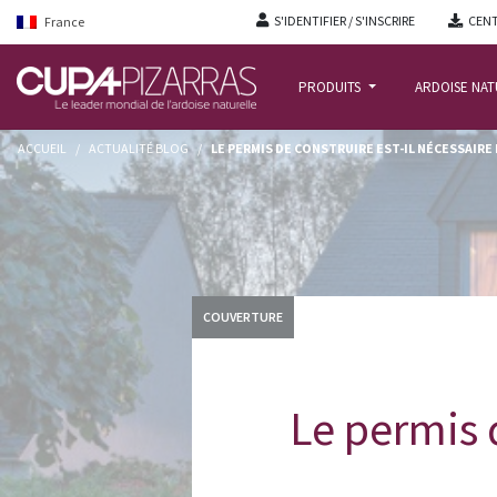
S'IDENTIFIER / S'INSCRIRE
CENT
France
PRODUITS
ARDOISE NA
ACCUEIL
/
ACTUALITÉ BLOG
/
LE PERMIS DE CONSTRUIRE EST-IL NÉCESSAIRE
COUVERTURE
Le permis d