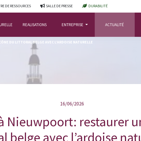
RE DE RESSOURCES
SALLE DE PRESSE
DURABILITÉ
TURELLE
REALISATIONS
ENTREPRISE
ACTUALITÉ
ÔNE DU LITTORAL BELGE AVEC L’ARDOISE NATURELLE
16/06/2026
à Nieuwpoort: restaurer u
ral belge avec l’ardoise nat