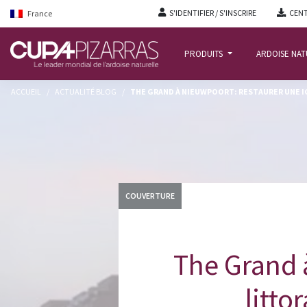
S'IDENTIFIER / S'INSCRIRE
CENT
France
PRODUITS
ARDOISE NA
ACCUEIL
/
ACTUALITÉ BLOG
/
THE GRAND À NIEUWPOORT: RESTAURER UNE IC
COUVERTURE
The Grand 
litto