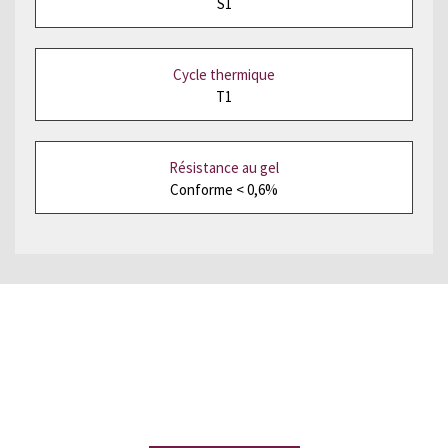
S1
Cycle thermique
T1
Résistance au gel
Conforme < 0,6%
Vous souhaitez recevoir un
échantillon ?
Laissez-nous vos
coordonnées et recevez une ardoise
de démonstration sans engagement.