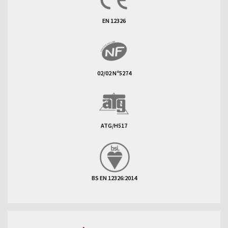
EN 12326
02/02 Nº5274
ATG/H517
BS EN 12326:2014