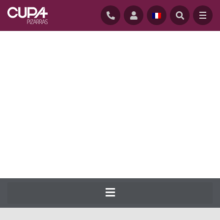
ACCUEIL
/
ARDOISE-NATURELLE-COUVERTURE
/
ARDOISES
/
CUPA 4
CUPA PIZARRAS produit depuis 1892 la
plus large gamme d’ardoise naturelle