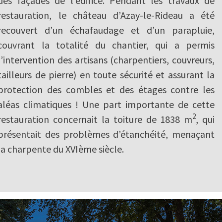
des façades de l’édifice. Pendant les travaux de
restauration, le château d’Azay-le-Rideau a été
recouvert d’un échafaudage et d’un parapluie,
couvrant la totalité du chantier, qui a permis
l’intervention des artisans (charpentiers, couvreurs,
tailleurs de pierre) en toute sécurité et assurant la
protection des combles et des étages contre les
aléas climatiques ! Une part importante de cette
2
restauration concernait la toiture de 1838 m
, qui
présentait des problèmes d’étanchéité, menaçant
la charpente du XVIème siècle.