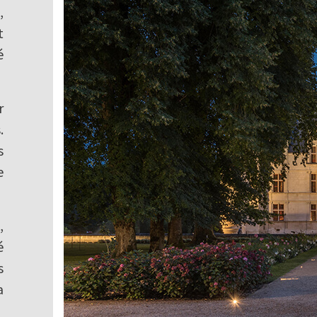
,
t
é
r
.
s
e
,
é
s
a