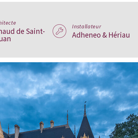
hitecte
Installateur
naud de Saint-
Adheneo & Hériau
uan