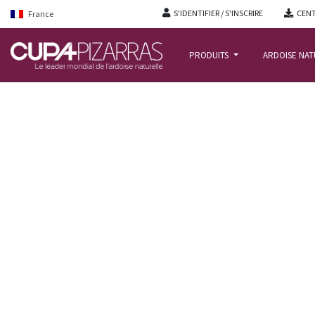
S'IDENTIFIER / S'INSCRIRE
CENT
France
PRODUITS
ARDOISE NA
ACCUEIL
/
REALISATIONS
/
CHÂTEAU D’AZAY-LE-RIDEAU