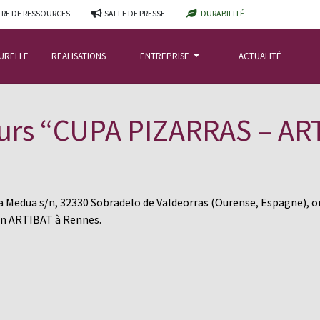
RE DE RESSOURCES
SALLE DE PRESSE
DURABILITÉ
TURELLE
REALISATIONS
ENTREPRISE
ACTUALITÉ
urs “CUPA PIZARRAS – AR
 La Medua s/n, 32330
Sobradelo
de
Valdeorras
(Ourense, Espagne), or
on
ARTIBAT à Rennes
.