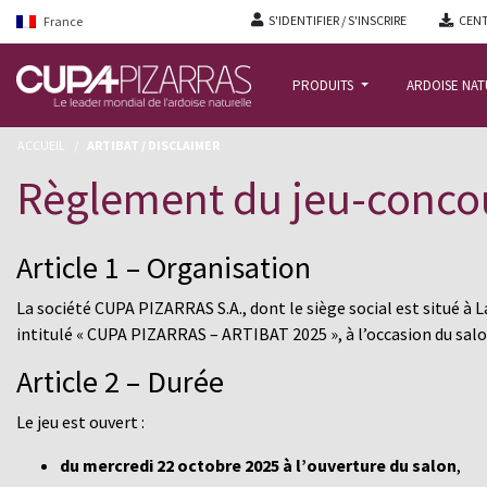
S'IDENTIFIER / S'INSCRIRE
CENT
France
PRODUITS
ARDOISE NA
ACCUEIL
/
ARTIBAT / DISCLAIMER
Règlement du jeu-conco
Article 1 – Organisation
La société
CUPA PIZARRAS S.A.
, dont le siège social est situé à
intitulé
« CUPA PIZARRAS – ARTIBAT 2025 »
, à l’occasion du sal
Article 2 – Durée
Le jeu est ouvert :
du mercredi 22 octobre 2025 à l’ouverture du salon
,