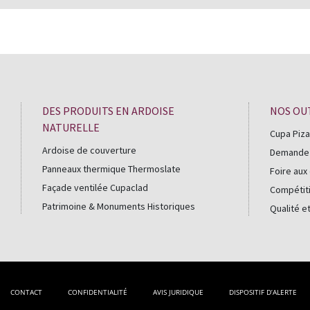
DES PRODUITS EN ARDOISE
NOS OU
NATURELLE
Cupa Piza
Ardoise de couverture
Demande d
Panneaux thermique Thermoslate
Foire aux
Façade ventilée Cupaclad
Compétiti
Patrimoine & Monuments Historiques
Qualité e
CONTACT
CONFIDENTIALITÉ
AVIS JURIDIQUE
DISPOSITIF D’ALERTE