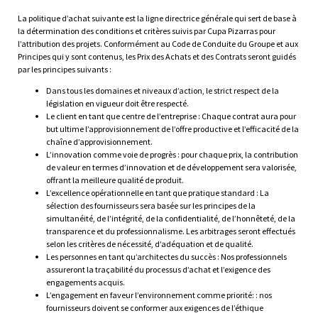
détermination des conditions et critères
La politique d’achat suivante est la ligne directrice générale qui sert de base à
la détermination des conditions et critères suivis par Cupa Pizarras pour
suivis par Cupa Pizarras pour l'attribution
l’attribution des projets. Conformément au Code de Conduite du Groupe et aux
Principes qui y sont contenus, les Prix des Achats et des Contrats seront guidés
des projets
par les principes suivants :
Dans tous les domaines et niveaux d’action, le strict respect de la
législation en vigueur doit être respecté.
Le client en tant que centre de l’entreprise : Chaque contrat aura pour
but ultime l’approvisionnement de l’offre productive et l’efficacité de la
chaîne d’approvisionnement.
L’innovation comme voie de progrès : pour chaque prix, la contribution
de valeur en termes d’innovation et de développement sera valorisée,
offrant la meilleure qualité de produit.
L’excellence opérationnelle en tant que pratique standard : La
sélection des fournisseurs sera basée sur les principes de la
simultanéité, de l’intégrité, de la confidentialité, de l’honnêteté, de la
transparence et du professionnalisme. Les arbitrages seront effectués
selon les critères de nécessité, d’adéquation et de qualité.
Les personnes en tant qu’architectes du succès : Nos professionnels
assureront la traçabilité du processus d’achat et l’exigence des
engagements acquis.
L’engagement en faveur l’environnement comme priorité: : nos
fournisseurs doivent se conformer aux exigences de l’éthique