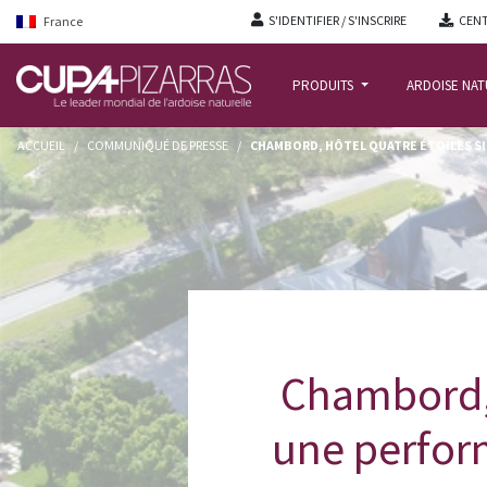
S'IDENTIFIER / S'INSCRIRE
CENT
France
PRODUITS
ARDOISE NA
ACCUEIL
/
COMMUNIQUÉ DE PRESSE
/
CHAMBORD, HÔTEL QUATRE ÉTOILES S
Chambord, 
une perform