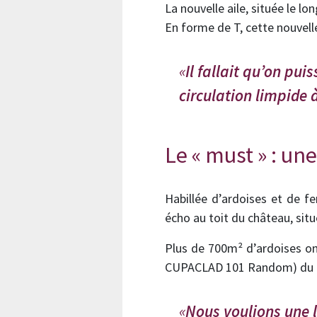
La nouvelle aile, située le l
En forme de T, cette nouvelle
Il fallait qu’on pui
circulation limpide 
Le « must » : un
Habillée d’ardoises et de fe
écho au toit du château, situ
Plus de 700m² d’ardoises on
CUPACLAD 101 Random) du R
Nous voulions une l