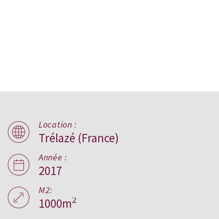
Location :
Trélazé (France)
La Quantinière,
France
Année :
2017
M2:
2
1000m