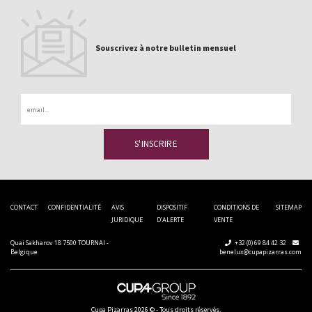
Souscrivez à notre bulletin mensuel
Email
CONTACT
CONFIDENTIALITÉ
AVIS
DISPOSITIF
CONDITIONS DE
SITEMAP
JURIDIQUE
D’ALERTE
VENTE
Quai Sakharov 18 7500 TOURNAI -
+32 (0) 69 84 42 32
Belgique
benelux@cupapizarras.com
Cupa Pizarras
2026 ©
-
Tous droits réservés.