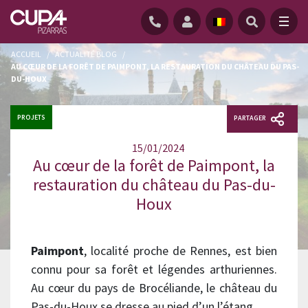
ACCUEIL
/
ACTUALITÉ BLOG
/
AU CŒUR DE LA FORÊT DE PAIMPONT, LA RESTAURATION DU CHÂTEAU DU PAS-
DU-HOUX
PROJETS
PARTAGER
15/01/2024
Au cœur de la forêt de Paimpont, la
restauration du château du Pas-du-
Houx
Paimpont
, localité proche de Rennes, est bien
connu pour sa forêt et légendes arthuriennes.
Au cœur du pays de Brocéliande, le château du
Pas-du-Houx se dresse au pied d’un l’étang.