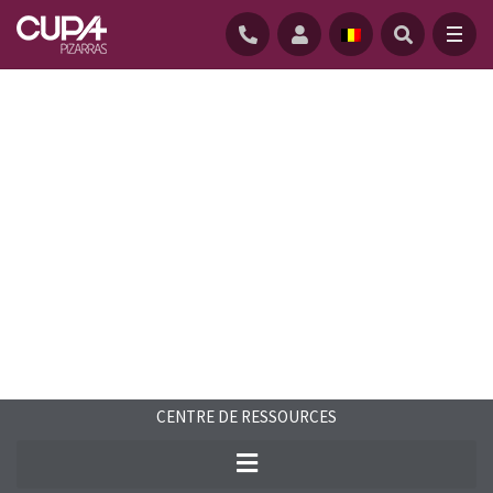
ACCUEIL
/
CENTRE-RESSOURCES
/
FAQS
/
DIMENSIONS DES CROCHETS ARDOISE
CENTRE DE RESSOURCES
Découvrez les dimensions (longueur,
diamètre) des crochets pour ardoise