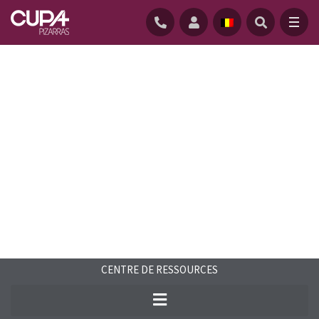
ACCUEIL
/
CENTRE-RESSOURCES
/
FAQS
/
RENTABILITE ET RENDEMENT THERMOSLATE
CENTRE DE RESSOURCES
Trouvez les réponses aux questions
fréquentes sur l’ardoise naturelle et notre