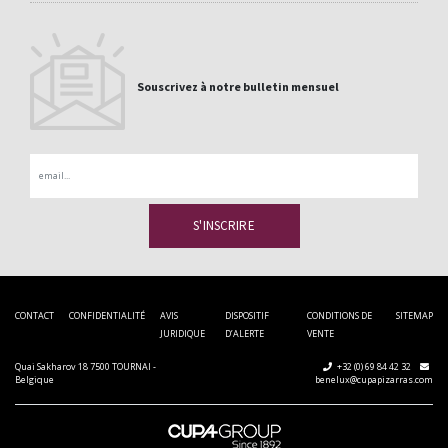
Souscrivez à notre bulletin mensuel
Email
CONTACT
CONFIDENTIALITÉ
AVIS
DISPOSITIF
CONDITIONS DE
SITEMAP
JURIDIQUE
D’ALERTE
VENTE
Quai Sakharov 18 7500 TOURNAI -
+32 (0) 69 84 42 32
Belgique
benelux@cupapizarras.com