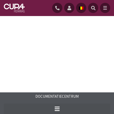
STARTPAGINA
/
DOWNLOADCENTRUM
/
FAQS
/
WINSTGEVENDHEID EN RENDEMENT THERMOSLATE
DOCUMENTATIECENTRUM
Lees de antwoorden op veelgestelde
vragen over natuurleien en over ons