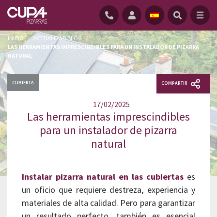
INICIO
/
ACTUALIDAD BLOG
/
LAS HERRAMIENTAS IMPRESCINDIBLES PARA UN INSTALADOR DE PIZARRA
NATURAL
CUBIERTA
COMPARTIR
17/02/2025
Las herramientas imprescindibles
para un instalador de pizarra
natural
Instalar pizarra natural en las cubiertas
es
un oficio que requiere destreza, experiencia y
materiales de alta calidad. Pero para garantizar
un resultado perfecto, también es esencial