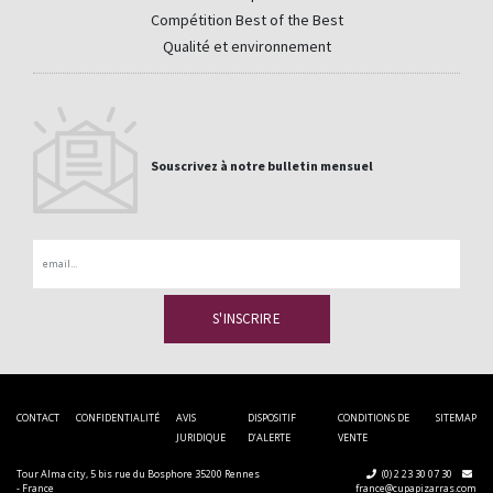
Compétition Best of the Best
Qualité et environnement
Souscrivez à notre bulletin mensuel
Email
CONTACT
CONFIDENTIALITÉ
AVIS
DISPOSITIF
CONDITIONS DE
SITEMAP
JURIDIQUE
D’ALERTE
VENTE
Tour Alma city, 5 bis rue du Bosphore 35200 Rennes
(0) 2 23 30 07 30
- France
france@cupapizarras.com