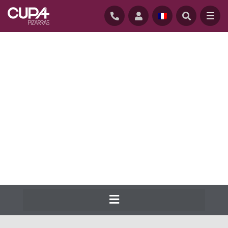
ACCUEIL
/
ARDOISES NATURELLES DE COUVERTURE
/
GAMME
Cupa Pizarras produit depuis 1892 la
gamme la plus large d’ardoise naturelle