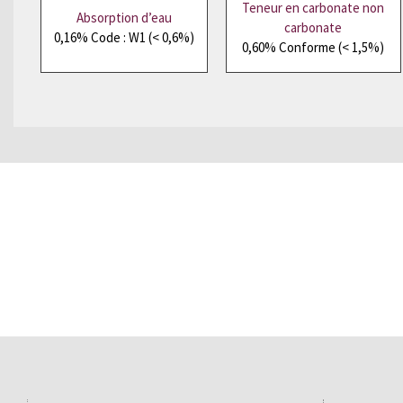
Teneur en carbonate non
Absorption d’eau
carbonate
0,16% Code : W1 (< 0,6%)
0,60% Conforme (< 1,5%)
Vous souhaitez recevoir un échantillon 
de démonstration sans engagement.