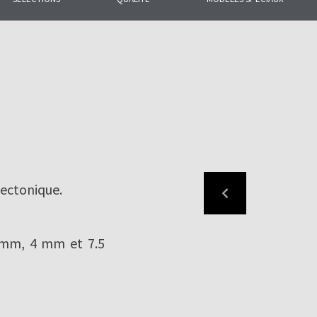
2 la plus large
oitures et façades.
ectonique.
5 mm, 4 mm et 7.5