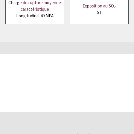
Charge de rupture moyenne
Exposition au SO
2
caractéristique
S1
Longitudinal 49 MPA
?
Laissez-nous vos coordonnées et recevez une ar