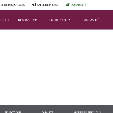
RE DE RESSOURCES
SALLE DE PRESSE
DURABILITÉ
TURELLE
REALISATIONS
ENTREPRISE
ACTUALITÉ
SÉLECTIONS
QUALITÉ
MODÈLES SPÉCIAUX