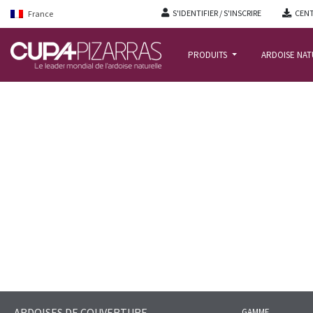
S'IDENTIFIER / S'INSCRIRE
CENT
France
PRODUITS
ARDOISE NA
ACCUEIL
/
ARDOISE-NATURELLE-COUVERTURE
/
ARDOISES
/
CUPA 37
ARDOISES DE COUVERTURE
GAMME