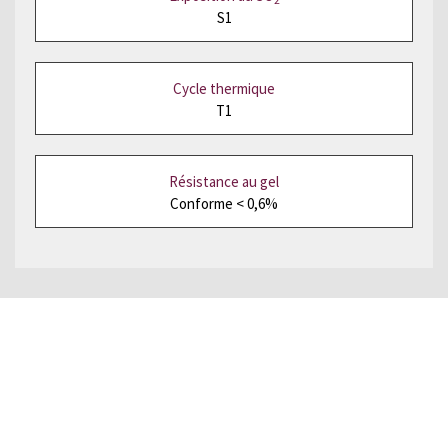
S1
Cycle thermique
T1
Résistance au gel
Conforme < 0,6%
Vous souhaitez recevoir un
échantillon ?
Laissez-nous vos
coordonnées et recevez une ardoise
de démonstration sans engagement.