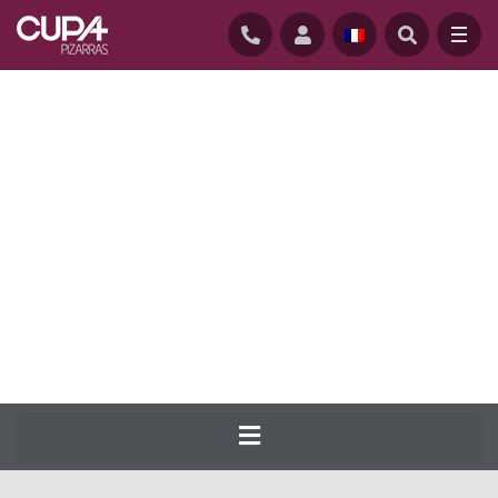
ACCUEIL
/
ARDOISE-NATURELLE-COUVERTURE
/
ARDOISES
/
CUPA 14
CUPA PIZARRAS produit depuis 1892 la
plus large gamme d’ardoise naturelle