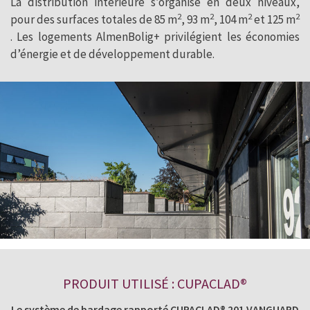
La distribution intérieure s’organise en deux niveaux,
2
2
2
2
pour des surfaces totales de 85 m
, 93 m
, 104 m
et 125 m
. Les logements AlmenBolig+ privilégient les économies
d’énergie et de développement durable.
PRODUIT UTILISÉ : CUPACLAD®
Le système de bardage rapporté CUPACLAD® 201 VANGUARD