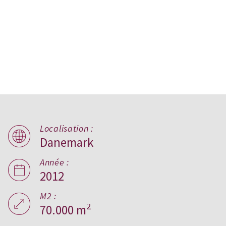
Localisation :
Danemark
Almen Bolig+,
Danemark
Année :
2012
M2 :
2
70.000 m