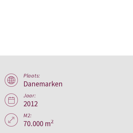
Plaats:
Danemarken
Almen Bolig+,
Denemarken
Jaar:
2012
M2:
2
70.000 m