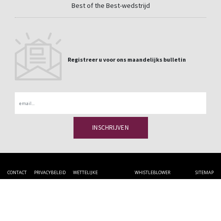
Best of the Best-wedstrijd
Registreer u voor ons maandelijks bulletin
Email
CONTACT
PRIVACYBELEID
WETTELIJKE
WHISTLEBLOWER
SITEMAP
KENNISGEVING
CHANNEL
Quai Sakharov 18 7500 DOORNIK - België
+32 (0) 69 84 42 32
benelux@cupapizarras.com