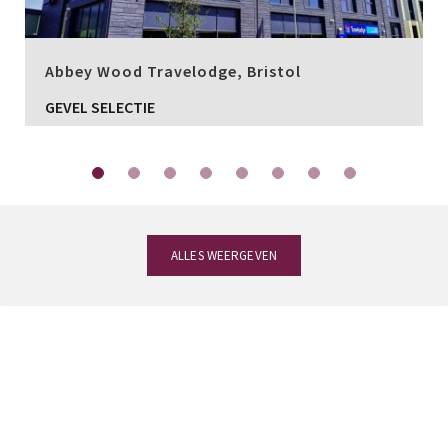
Abbey Wood Travelodge, Bristol
GEVEL SELECTIE
ALLES WEERGEVEN
Heeft u vragen?
Ons team van experts in
leien staat ter uwer beschikking om u de
meest op uw project afgestemde leien te
helpen kiezen.