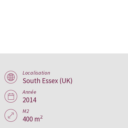
Localisation
South Essex (UK)
Split House, Royaume-Uni
Année
2014
M2
2
400 m