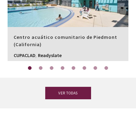
Centro acuático comunitario de Piedmont
(California)
,
CUPACLAD
Readyslate
VER TODAS
¿Tienes dudas?
Nuestro equipo de
expertos en pizarra está a tu disposición.