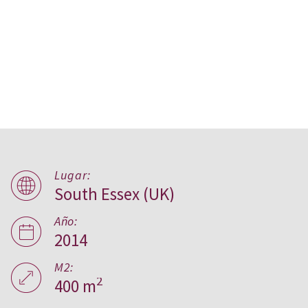
Lugar:
South Essex (UK)
Split House, Reino Unido
Año:
2014
M2:
2
400 m