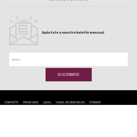
Apúntate a nuestro boletín mensual
Email
CONTACTO
PRIVACIDAD
LEGAL
CANAL DE DENUNCIAS
SITEMAP
La Medua s/n 32330 Sobradelo de Valdeorras Orense -
988 335 410
España
es@cupapizarras.com