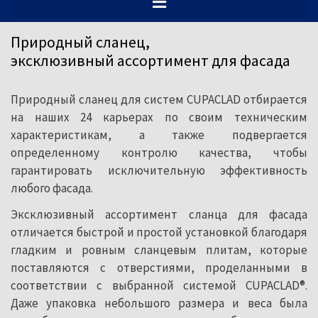
свет из-за необходимости адаптировать
природный сланец к новым стилям и
Природный сланец,
архитектурным тенденциям, требующим
эксклюзивный ассортимент для фасада
экологически чистого и экономичного
Природный сланец для систем CUPACLAD отбирается
строительства.
на наших 24 карьерах по своим техническим
характеристикам, а также подвергается
определенному контролю качества, чтобы
гарантировать исключительную эффективность
любого фасада.
Эксклюзивный ассортимент сланца для фасада
отличается быстрой и простой установкой благодаря
гладким и ровным сланцевым плитам, которые
поставляются с отверстиями, проделанными в
соответствии с выбранной системой CUPACLAD®.
Даже упаковка небольшого размера и веса была