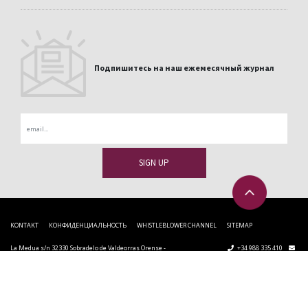
Подпишитесь на наш ежемесячный журнал
Email
KONTAKT
КОНФИДЕНЦИАЛЬНОСТЬ
WHISTLEBLOWER CHANNEL
SITEMAP
La Medua s/n 32330 Sobradelo de Valdeorras Orense -
+34 988 335 410
Spain
info@cupapizarras.com