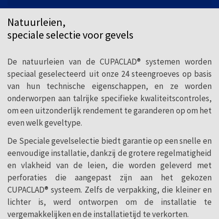
ontwikkeld naar aanleiding van de
behoefte om natuurleien aan te passen
Natuurleien,
aan de nieuwe architectonische stijlen en
speciale selectie voor gevels
trends, die een meer ecologische en
De natuurleien van de CUPACLAD® systemen worden
duurzame constructie vereisen.
speciaal geselecteerd uit onze 24 steengroeves op basis
van hun technische eigenschappen, en ze worden
onderworpen aan talrijke specifieke kwaliteitscontroles,
om een uitzonderlijk rendement te garanderen op om het
even welk geveltype.
De Speciale gevelselectie biedt garantie op een snelle en
eenvoudige installatie, dankzij de grotere regelmatigheid
en vlakheid van de leien, die worden geleverd met
perforaties die aangepast zijn aan het gekozen
CUPACLAD® systeem. Zelfs de verpakking, die kleiner en
lichter is, werd ontworpen om de installatie te
vergemakkelijken en de installatietijd te verkorten.