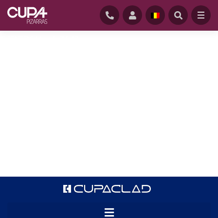
STARTPAGINA
/
CUPACLAD
/
KENMERKENDE VERLUCHT GEVELSYSTEEM CUPACLAD
De CUPACLAD® systemen werden