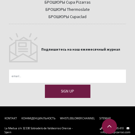
БРОШЮРЫ Cupa Pizarras
БРОШЮРЫ Thermoslate
БРОШЮРЫ Cupaclad
Подпишитесь на наш ежемесячный журнал
Email
KONTAKT
КОНФИДЕНЦИАЛЬНОСТЬ
WHISTLEBLOWER CHANNEL
SITEMAP
La Medua s/n 32330 Sobradelo de Valdeorras Orense -
+34 988 335 410
Spain
info@cupapizarras.com