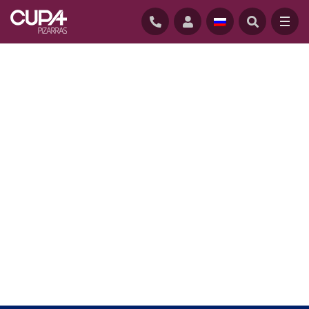
ГЛАВНАЯ
/
CUPACLAD
/
СИСТЕМЫ CUPACLAD
/
CUPACLAD 101 RANDOM