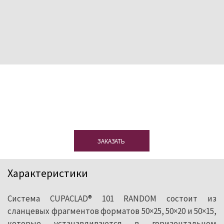
Нужен образец?
Оставьте нам свои
данные, и мы вышлем вам бесплатный
образец сланца.
ЗАКАЗАТЬ
Характеристики
Система CUPACLAD® 101 RANDOM состоит из
сланцевых фрагментов форматов 50×25, 50×20 и 50×15,
которые устанавливаются в горизонтальном