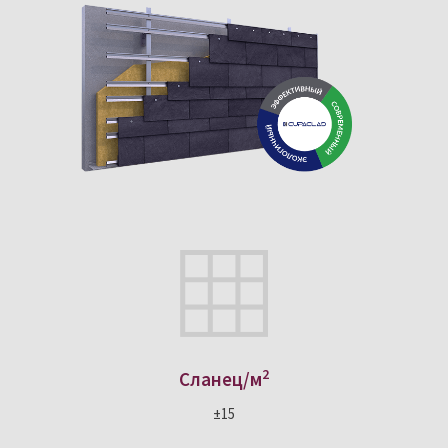
2
Сланец/м
±15