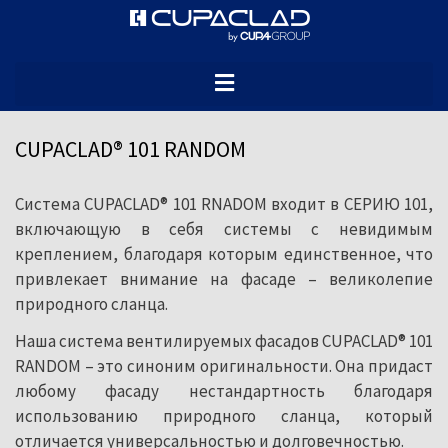
CUPACLAD® 101 RANDOM – это новый
взгляд на установку природного сланца
на фасад, основанный на сочетании
разных размеров сланца для создания
CUPACLAD® 101 RANDOM
динамичного и оригинального стиля.
Система CUPACLAD® 101 RNADOM входит в СЕРИЮ 101,
включающую в себя системы с невидимым
креплением, благодаря которым единственное, что
привлекает внимание на фасаде – великолепие
природного сланца.
Наша система вентилируемых фасадов CUPACLAD® 101
RANDOM – это синоним оригинальности. Она придаст
любому фасаду нестандартность благодаря
использованию природного сланца, который
отличается универсальностью и долговечностью.