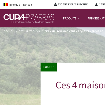
S'IDENTIFIER / S'INSCRIRE
CENT
Belgique - Français
PRODUITS
ARDOISE NA
ACCUEIL
/
ACTUALITÉ BLOG
/
CES 4 MAISONS MONTRENT QUE L’ÉNERGIE SOL
PROJETS
Ces 4 maiso