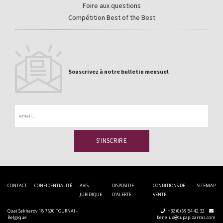
Foire aux questions
Compétition Best of the Best
Souscrivez à notre bulletin mensuel
Email
CONTACT
CONFIDENTIALITÉ
AVIS
DISPOSITIF
CONDITIONS DE
SITEMAP
JURIDIQUE
D’ALERTE
VENTE
Quai Sakharov 18 7500 TOURNAI -
+32 (0) 69 84 42 32
Belgique
benelux@cupapizarras.com