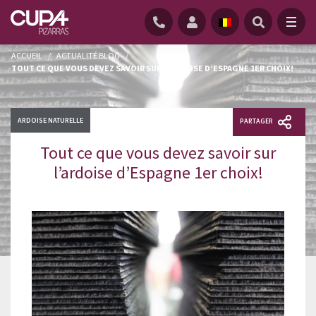
ACCUEIL
/
ACTUALITÉ BLOG
/
TOUT CE QUE VOUS DEVEZ SAVOIR SUR L’ARDOISE D’ESPAGNE 1ER CHOIX!
ARDOISE NATURELLE
PARTAGER
Tout ce que vous devez savoir sur
l’ardoise d’Espagne 1er choix!