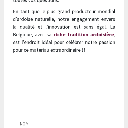
toutes vos questions.
En tant que le plus grand producteur mondial
d’ardoise naturelle, notre engagement envers
la qualité et l’innovation est sans égal. La
Belgique, avec sa
riche tradition ardoisière
,
est l’endroit idéal pour célébrer notre passion
pour ce matériau extraordinaire !!
N’hésitez pas à nous contacter
si vous avez des questions
préalables à l’événement. Vous
pouvez remplissez ce
formulaire et nous vous
contacterons.