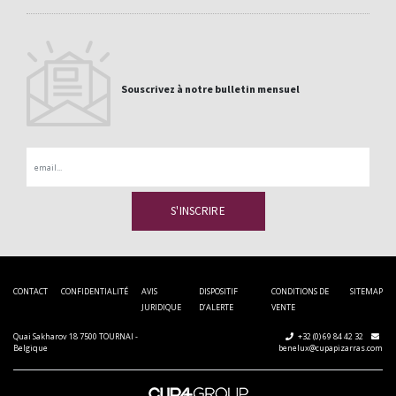
Souscrivez à notre bulletin mensuel
Email
CONTACT
CONFIDENTIALITÉ
AVIS
DISPOSITIF
CONDITIONS DE
SITEMAP
JURIDIQUE
D’ALERTE
VENTE
Quai Sakharov 18 7500 TOURNAI -
+32 (0) 69 84 42 32
Belgique
benelux@cupapizarras.com