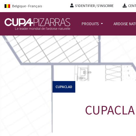
S'IDENTIFIER / S'INSCRIRE
CENT
Belgique - Français
PRODUITS
ARDOISE NA
ACCUEIL
/
ACTUALITÉ BLOG
/
CUPACLAD® DESIGN DIAGONAL : UNE NOUVELL
CUPACLAD
CUPACLAD