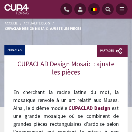
ACCUEIL
/
ACTUALITÉ BLOG
/
CUPACLAD DESIGN MOSAIC : AJUSTE LES PIÈCES
CUPACLAD
PARTAGER
CUPACLAD Design Mosaic : ajuste
les pièces
En cherchant la racine latine du mot, la
mosaïque renvoie à un art relatif aux Muses.
Ainsi, le dixième modèle
CUPACLAD Design
est
une grande mosaïque où se combinent de
grandes pièces rectangulaires d’ardoise selon
l’agencement qui convient le mieux à son