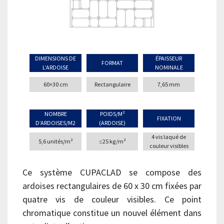
DIMENSIONS DE
ÉPAISSEUR
FORMAT
L’ARDOISE
NOMINALE
60×30 cm
Rectangulaire
7,65 mm
NOMBRE
POIDS/M²
FIXATION
D’ARDOISES/M2
(ARDOISE)
4 vis laqué de
5,6 unités/m²
≤25 kg/m²
couleur visibles
Ce système CUPACLAD se compose des
ardoises rectangulaires de 60 x 30 cm fixées par
quatre vis de couleur visibles. Ce point
chromatique constitue un nouvel élément dans