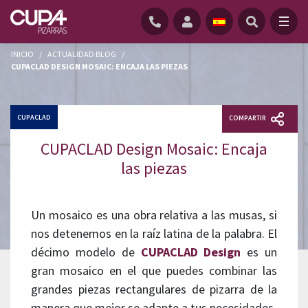
INICIO
/
ACTUALIDAD BLOG
/
CUPACLAD DESIGN MOSAIC: ENCAJA LAS PIEZAS
CUPACLAD
COMPARTIR
CUPACLAD Design Mosaic: Encaja
las piezas
Un mosaico es una obra relativa a las musas, si
nos detenemos en la raíz latina de la palabra. El
décimo modelo de
CUPACLAD Design
es un
gran mosaico en el que puedes combinar las
grandes piezas rectangulares de pizarra de la
manera que mejor se adapte a tus necesidades.