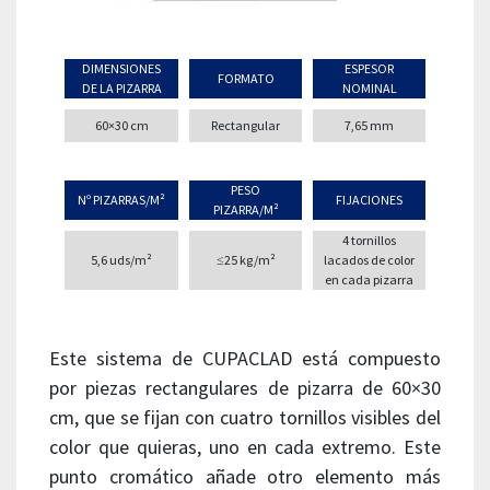
DIMENSIONES
ESPESOR
FORMATO
DE LA PIZARRA
NOMINAL
60×30 cm
Rectangular
7,65 mm
PESO
Nº PIZARRAS/M²
FIJACIONES
PIZARRA/M²
4 tornillos
5,6 uds/m²
≤25 kg/m²
lacados de color
en cada pizarra
Este sistema de CUPACLAD está compuesto
por piezas rectangulares de pizarra de 60×30
cm, que se fijan con cuatro tornillos visibles del
color que quieras, uno en cada extremo. Este
punto cromático añade otro elemento más