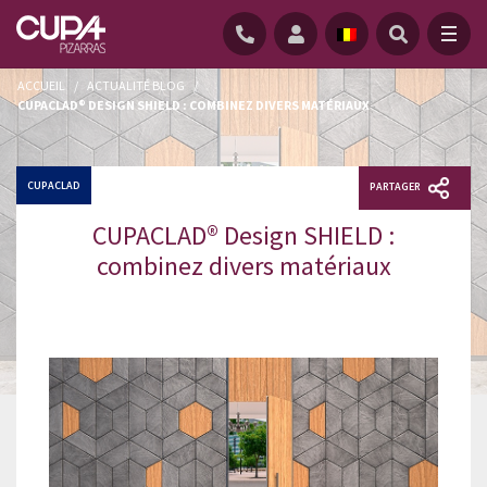
ACCUEIL
/
ACTUALITÉ BLOG
/
CUPACLAD® DESIGN SHIELD : COMBINEZ DIVERS MATÉRIAUX
CUPACLAD
PARTAGER
CUPACLAD® Design SHIELD :
combinez divers matériaux