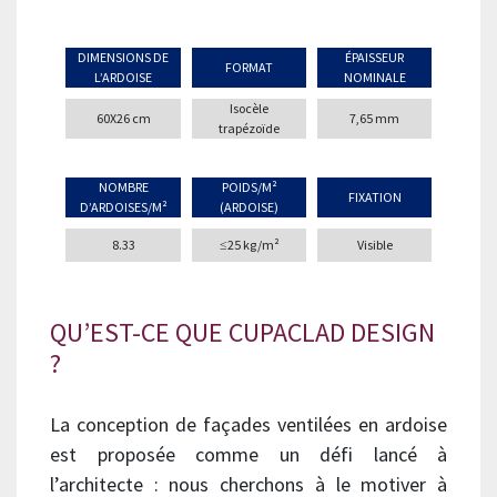
DIMENSIONS DE
ÉPAISSEUR
FORMAT
L’ARDOISE
NOMINALE
Isocèle
60X26 cm
7,65 mm
trapézoïde
NOMBRE
POIDS/M²
FIXATION
D’ARDOISES/M²
(ARDOISE)
8.33
≤25 kg/m²
Visible
QU’EST-CE QUE CUPACLAD DESIGN
?
La conception de façades ventilées en ardoise
est proposée comme un défi lancé à
l’architecte : nous cherchons à le motiver à