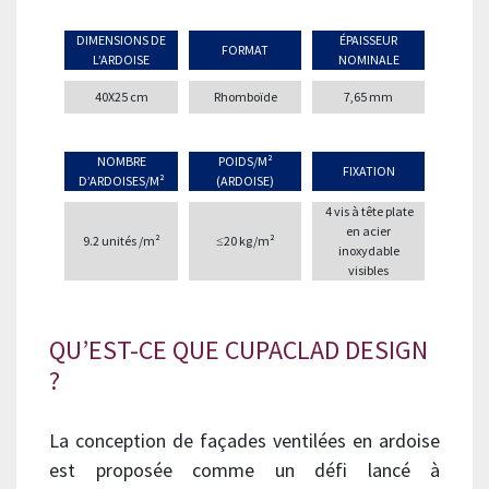
DIMENSIONS DE
ÉPAISSEUR
FORMAT
L’ARDOISE
NOMINALE
40X25 cm
Rhomboïde
7,65 mm
NOMBRE
POIDS/M²
FIXATION
D’ARDOISES/M²
(ARDOISE)
4 vis à tête plate
en acier
9.2 unités /m²
≤20 kg/m²
inoxydable
visibles
QU’EST-CE QUE CUPACLAD DESIGN
?
La conception de façades ventilées en ardoise
est proposée comme un défi lancé à