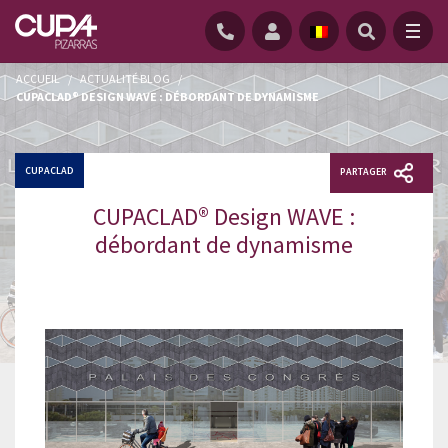
ACCUEIL
/
ACTUALITÉ BLOG
/
CUPACLAD® DESIGN WAVE : DÉBORDANT DE DYNAMISME
CUPACLAD
PARTAGER
CUPACLAD® Design WAVE :
débordant de dynamisme