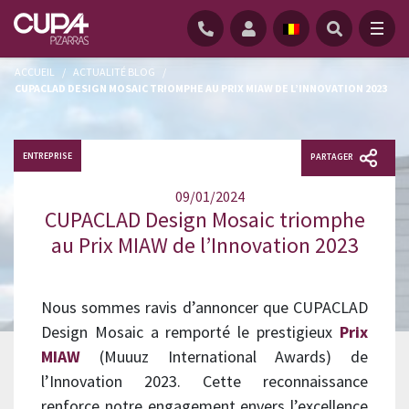
ACCUEIL
/
ACTUALITÉ BLOG
/
CUPACLAD DESIGN MOSAIC TRIOMPHE AU PRIX MIAW DE L’INNOVATION 2023
ENTREPRISE
PARTAGER
09/01/2024
CUPACLAD Design Mosaic triomphe
au Prix MIAW de l’Innovation 2023
Nous sommes ravis d’annoncer que CUPACLAD
Design Mosaic a remporté le prestigieux
Prix
MIAW
(Muuuz International Awards) de
l’Innovation 2023. Cette reconnaissance
renforce notre engagement envers l’excellence