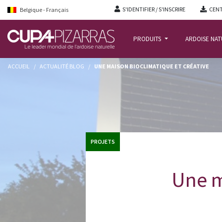
S'IDENTIFIER / S'INSCRIRE
CENT
Belgique - Français
PRODUITS
ARDOISE NA
ACCUEIL
/
ACTUALITÉ BLOG
/
UNE MAISON BIOCLIMATIQUE ET CRÉATIVE
PROJETS
Une m