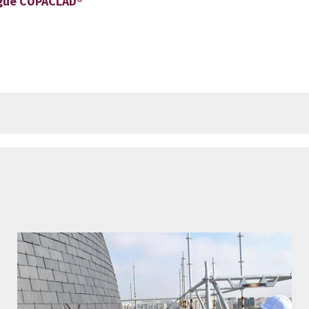
gue CUPACLAD®