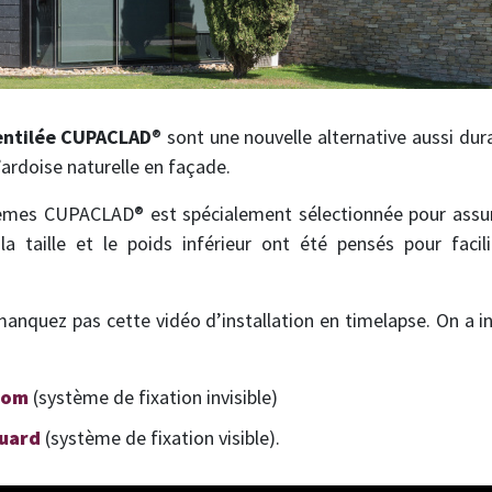
entilée CUPACLAD
® sont une nouvelle alternative aussi durab
’ardoise naturelle en façade.
tèmes CUPACLAD® est spécialement sélectionnée pour assure
a taille et le poids inférieur ont été pensés pour facil
 manquez pas cette vidéo d’installation en timelapse. On a 
dom
(
système de fixation invisible
)
uard
(
système de fixation visible
).