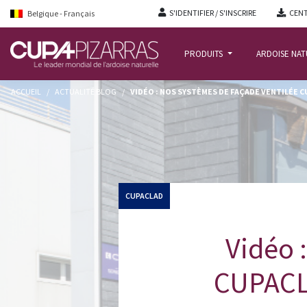
S'IDENTIFIER / S'INSCRIRE
CENT
Belgique - Français
PRODUITS
ARDOISE NA
ACCUEIL
/
ACTUALITÉ BLOG
/
VIDÉO : NOS SYSTÈMES DE FAÇADE VENTILÉE C
CUPACLAD
Vidéo 
CUPACLA