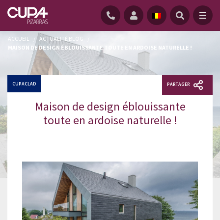
ACCUEIL
/
ACTUALITÉ BLOG
/
MAISON DE DESIGN ÉBLOUISSANTE TOUTE EN ARDOISE NATURELLE !
CUPACLAD
PARTAGER
Maison de design éblouissante
toute en ardoise naturelle !