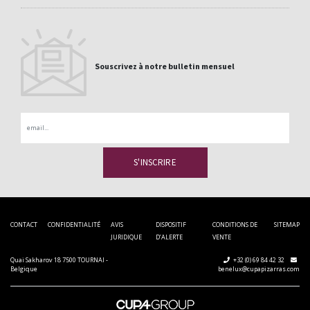
Souscrivez à notre bulletin mensuel
Email
CONTACT
CONFIDENTIALITÉ
AVIS
DISPOSITIF
CONDITIONS DE
SITEMAP
JURIDIQUE
D’ALERTE
VENTE
Quai Sakharov 18 7500 TOURNAI -
+32 (0) 69 84 42 32
Belgique
benelux@cupapizarras.com