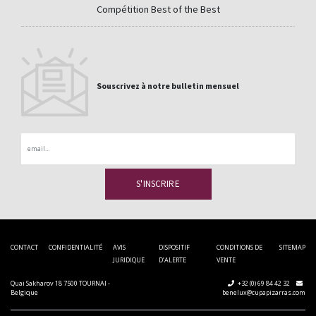
Compétition Best of the Best
Souscrivez à notre bulletin mensuel
Email
CONTACT
CONFIDENTIALITÉ
AVIS
DISPOSITIF
CONDITIONS DE
SITEMAP
JURIDIQUE
D’ALERTE
VENTE
Quai Sakharov 18 7500 TOURNAI -
+32 (0) 69 84 42 32
Belgique
benelux@cupapizarras.com