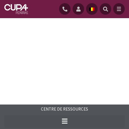
ACCUEIL
/
CENTRE-RESSOURCES
/
FAQS
/
QUELLES SONT LES DIFFÉRENTES PARTIES D’UNE TOITURE ?
CENTRE DE RESSOURCES
Le toiture est l'un des éléments les plus
importants de tout bâtiment. Découvrez