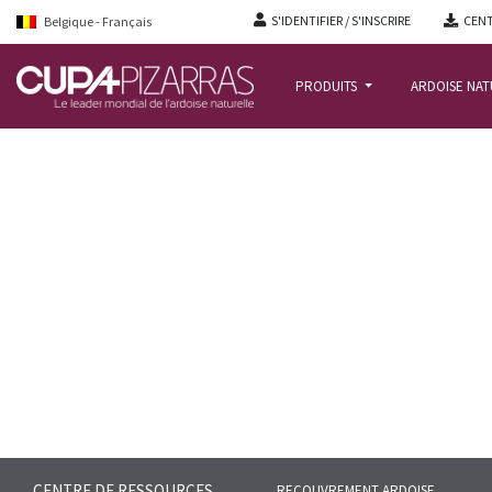
S'IDENTIFIER / S'INSCRIRE
CENT
Belgique - Français
PRODUITS
ARDOISE NA
ACCUEIL
/
CENTRE-RESSOURCES
/
FAQS
/
SECTION DES LITEAUX ET DES VOL
CENTRE DE RESSOURCES
RECOUVREMENT ARDOISE