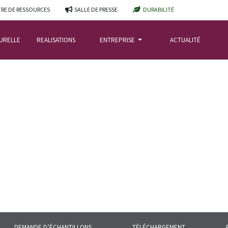
RE DE RESSOURCES
SALLE DE PRESSE
DURABILITÉ
TURELLE
REALISATIONS
ENTREPRISE
ACTUALITÉ
IGES
DEMANDE D’ÉCHANTILLONS
TÉLÉCHARGEMENT