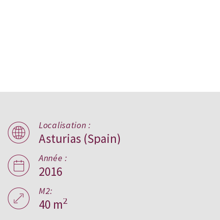
Localisation :
Asturias (Spain)
B home,
Asturias
Année :
2016
M2:
2
40 m