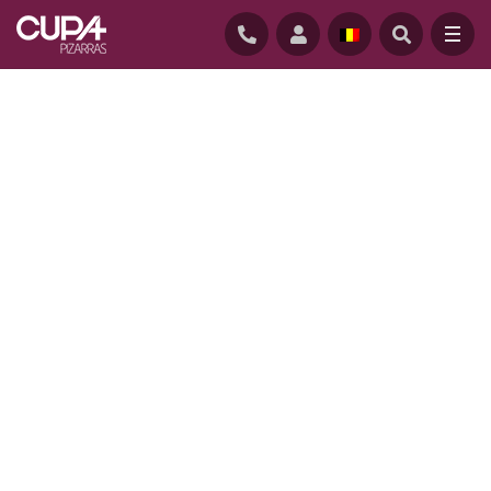
ACCUEIL
/
REALISATIONS
/
B HOME