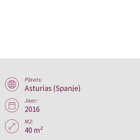
Plaats:
Asturias (Spanje)
B home,
Asturias
Jaar:
2016
M2:
2
40 m