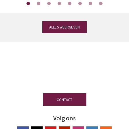
ALLES WEERGEVEN
Heeft u vragen?
Ons team van experts in
leien staat ter uwer beschikking om u de
meest op uw project afgestemde leien te
helpen kiezen.
CONTACT
Volg ons