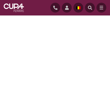
STARTPAGINA
/
REALISATIES
/
B HOME