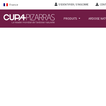
S'IDENTIFIER / S'INSCRIRE
CENT
France
PRODUITS
ARDOISE NA
ACCUEIL
/
REALISATIONS
/
B HOME