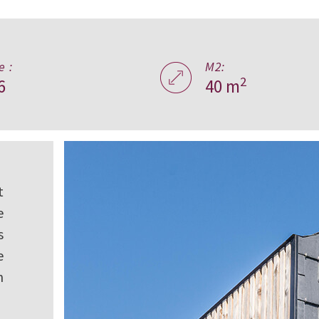
e :
M2:
2
6
40 m
t
e
s
e
n