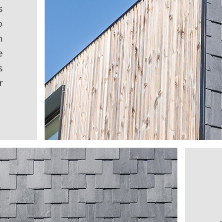
s
o
n
e
s
r