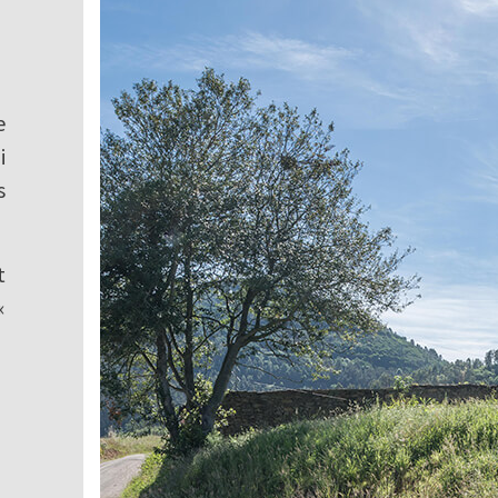
e
i
s
t
«