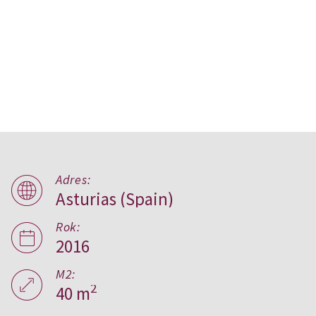
Adres:
Asturias (Spain)
B home,
Asturias
Rok:
2016
M2:
2
40 m