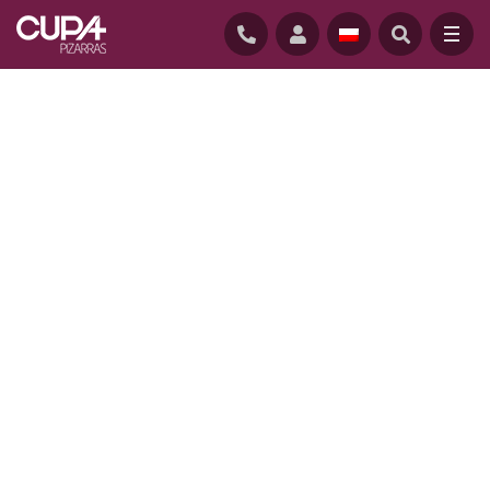
GŁÓWNĄ
/
REALIZACJE
/
B HOME