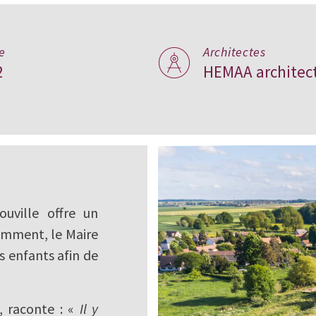
e
Architectes
is :
2
HEMAA architec
uville offre un
emment, le Maire
s enfants afin de
 raconte : «
Il y