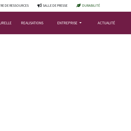
RE DE RESSOURCES
SALLE DE PRESSE
DURABILITÉ
TURELLE
REALISATIONS
ENTREPRISE
ACTUALITÉ
EBOUVILLE