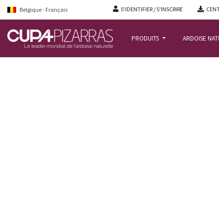
S'IDENTIFIER / S'INSCRIRE
CENT
Belgique - Français
PRODUITS
ARDOISE NA
ACCUEIL
/
REALISATIONS
/
LES COTEAUX FLEURIS : GROUPE SCOLAIRE HEUD