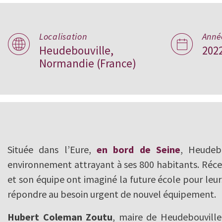
Localisation
Anné
Les Coteaux Fleur
Heudebouville,
202
Normandie (France)
Groupe Scolaire
Heudebouville
Située dans l’Eure,
en bord de Seine
, Heudebo
environnement attrayant à ses 800 habitants. Réc
et son équipe ont imaginé la future école pour leur
répondre au besoin urgent de nouvel équipement.
Hubert Coleman Zoutu
, maire de Heudebouville,