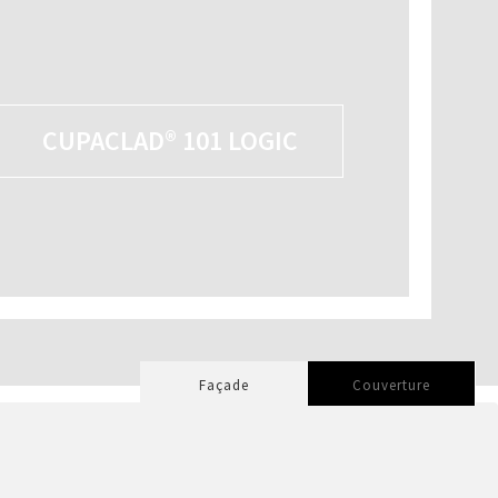
CUPACLAD® 101 LOGIC
Façade
Couverture