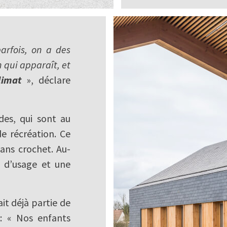
parfois, on a des
 qui apparaît, et
limat
», déclare
des, qui sont au
e récréation. Ce
 sans crochet. Au-
e d’usage et une
it déjà partie de
: « Nos enfants