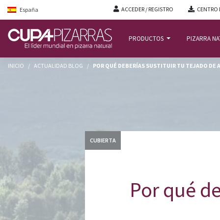
ACCEDER / REGISTRO
CENTRO 
España
PRODUCTOS
PIZARRA N
INICIO
/
ACTUALIDAD BLOG
/
POR QUÉ DEBERÍAS SUSTITUIR TU TEJADO DE
CUBIERTA
Por qué de