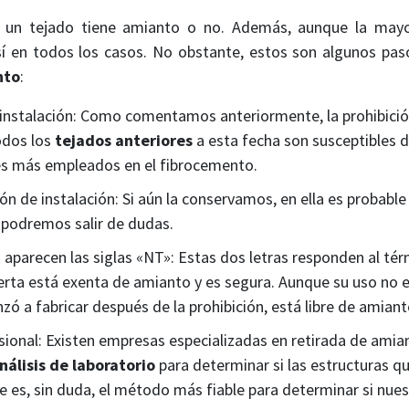
si un tejado tiene amianto o no. Además, aunque la mayor
sí en todos los casos. No obstante, estos son algunos pa
nto
:
instalación: Como comentamos anteriormente, la prohibición
odos los
tejados anteriores
a esta fecha son susceptibles d
s más empleados en el fibrocemento.
n de instalación: Si aún la conservamos, en ella es probable
 podremos salir de dudas.
ta aparecen las siglas «NT»: Estas dos letras responden al tér
ierta está exenta de amianto y es segura. Aunque su uso no 
zó a fabricar después de la prohibición, está libre de amiant
sional: Existen empresas especializadas en retirada de amia
álisis de laboratorio
para determinar si las estructuras q
 es, sin duda, el método más fiable para determinar si nues