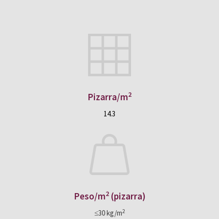
2
Pizarra/m
14.3
2
Peso/m
(pizarra)
2
≤30 kg/m