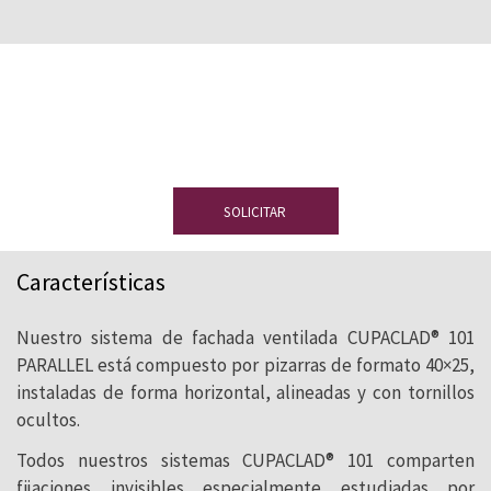
¿Quieres una muestra?
Déjanos tus
datos y te enviaremos una pizarra sin
compromiso.
SOLICITAR
Características
Nuestro sistema de fachada ventilada CUPACLAD® 101
PARALLEL está compuesto por pizarras de formato 40×25,
instaladas de forma horizontal, alineadas y con tornillos
ocultos.
Todos nuestros sistemas CUPACLAD® 101 comparten
fijaciones invisibles especialmente estudiadas por