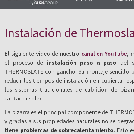
Gracias a su concepción modula
integra de manera más rápida y fá
Instalación de Thermosl
pizarra natural. Su instalación es 
puedes tener tu SISTEMA THERM
El siguiente vídeo de nuestro
canal en YouTube
, 
en sólo 3 horas.
el proceso de
instalación paso a paso
del s
THERMOSLATE con gancho. Su montaje sencillo 
reducir los tiempos de instalación en cubierta res
los sistemas tradicionales de cubrición de piza
captador solar.
La pizarra es el principal componente de THERM
y gracias a sus propiedades naturales no se degra
tiene problemas de sobrecalentamiento
. Esto e