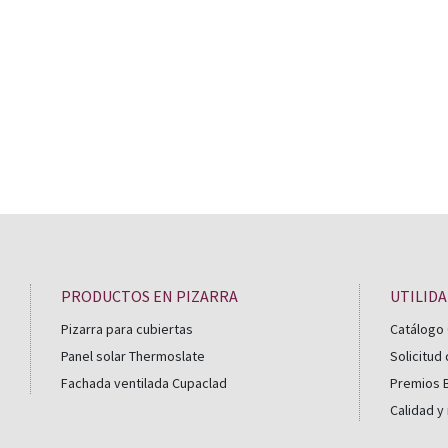
¿Tienes dudas?
Nuestro equipo de expertos 
PRODUCTOS EN PIZARRA
UTILID
Pizarra para cubiertas
Catálogo 
Panel solar Thermoslate
Solicitud
Fachada ventilada Cupaclad
Premios B
Calidad y