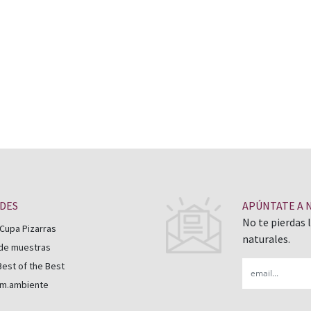
en pizarra está a tu disposición.
ADES
APÚNTATE A 
No te pierdas 
Cupa Pizarras
naturales.
 de muestras
Email
est of the Best
 m.ambiente