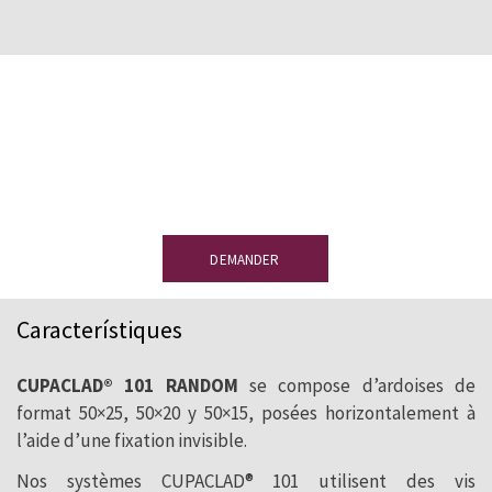
Vous souhaitez recevoir un échantillon
?
Laissez-nous vos coordonnées et recevez
une ardoise de démonstration sans
engagement.
DEMANDER
Característiques
CUPACLAD® 101 RANDOM
se compose d’ardoises de
format 50×25, 50×20 y 50×15, posées horizontalement à
l’aide d’une fixation invisible.
Nos systèmes CUPACLAD® 101 utilisent des vis