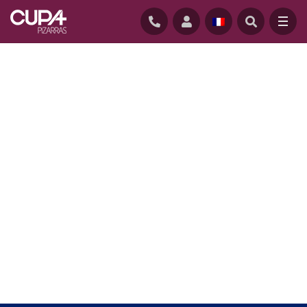
ACCUEIL
/
CUPACLAD
/
SYSTÈMES CUPACLAD
/
CUPACLAD 101 RANDOM