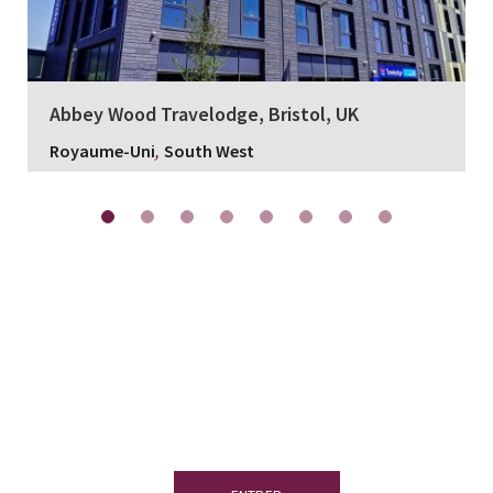
Abbey Wood Travelodge, Bristol, UK
,
Royaume-Uni
South West
Besoin d’informations
complémentaires?
Accédez à notre
centre de ressources et de
téléchargement.