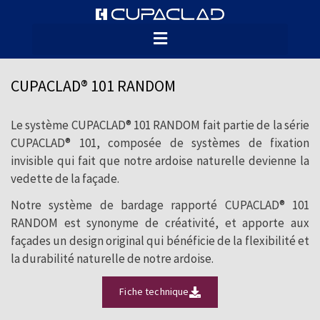
Le système CUPACLAD® 101
RANDOM révolutionne l’installation de
l’ardoise en bardage par une subtile
CUPACLAD® 101 RANDOM
harmonisation de formats aléatoires. Il en
résulte une composition créative et
Le système CUPACLAD® 101 RANDOM fait partie de la série
CUPACLAD® 101, composée de systèmes de fixation
dynamique.
invisible qui fait que notre ardoise naturelle devienne la
vedette de la façade.
Notre système de bardage rapporté CUPACLAD® 101
RANDOM est synonyme de créativité, et apporte aux
façades un design original qui bénéficie de la flexibilité et
la durabilité naturelle de notre ardoise.
Fiche technique