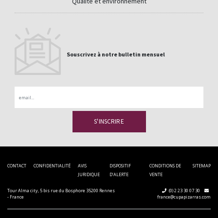
Qualité et environnement
Souscrivez à notre bulletin mensuel
Email
CONTACT
CONFIDENTIALITÉ
AVIS
DISPOSITIF
CONDITIONS DE
SITEMAP
JURIDIQUE
D’ALERTE
VENTE
Tour Alma city, 5 bis rue du Bosphore 35200 Rennes
(0) 2 23 30 07 30
- France
france@cupapizarras.com