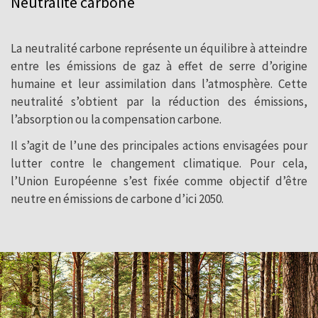
Neutralité carbone
PIZARRAS est fière de pouvoir affirmer
qu’elle est une entreprise neutre quant à
La neutralité carbone représente un équilibre à atteindre
ses émissions carbone.
entre les émissions de gaz à effet de serre d’origine
humaine et leur assimilation dans l’atmosphère. Cette
neutralité s’obtient par la réduction des émissions,
l’absorption ou la compensation carbone.
Il s’agit de l’une des principales actions envisagées pour
lutter contre le changement climatique. Pour cela,
l’Union Européenne s’est fixée comme objectif d’être
neutre en émissions de carbone d’ici 2050.