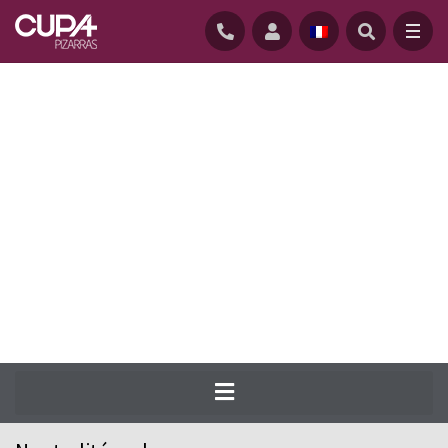
ACCUEIL
/
DURABILITÉ
/
NEUTRALITÉ CARBONE
La lutte contre le changement climatique
est la responsabilité de tous. CUPA