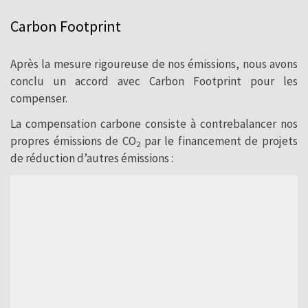
position à l’avant-garde. Nous étions la première
Carbon Footprint
entreprise du secteur en certifier notre neutralité de
carbone tout au long de nos opérations de production et
Après la mesure rigoureuse de nos émissions, nous avons
nous avons déjà accompli les premières étapes.
conclu un accord avec Carbon Footprint pour les
Toutefois, en dépit des progrès enregistrés, notre
compenser.
engagement en matière de développement durable ne
s’arrête pas ici. Nous nous sommes engagés à réduire un
La compensation carbone consiste à contrebalancer nos
1,5% supplémentaire nos émissions de carbone pendant
propres émissions de CO
par le financement de projets
2
la période 2022-2025.
de réduction d’autres émissions :