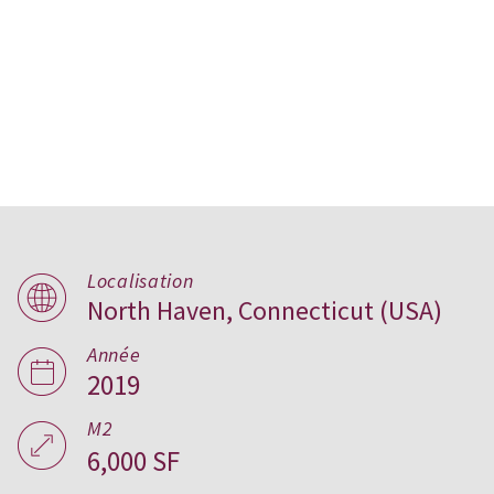
Localisation
North Haven, Connecticut (USA)
Slate School, États Unis
Année
2019
M2
6,000 SF